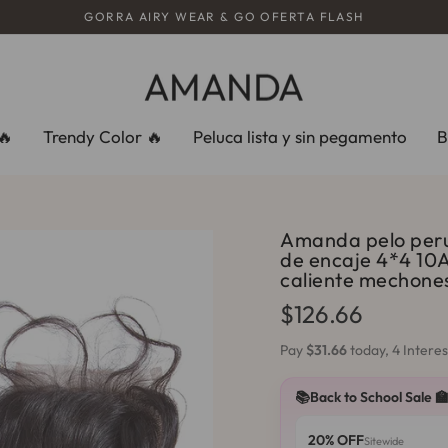
GORRA AIRY WEAR & GO OFERTA FLASH
diapositivas
pausa
🔥
Trendy Color 🔥
Peluca lista y sin pegamento
B
Amanda pelo peru
de encaje 4*4 10
caliente mechones
Precio
$126.66
habitual
Pay
$31.66
today, 4 Intere
📚Back to School Sale 
20% OFF
Sitewide