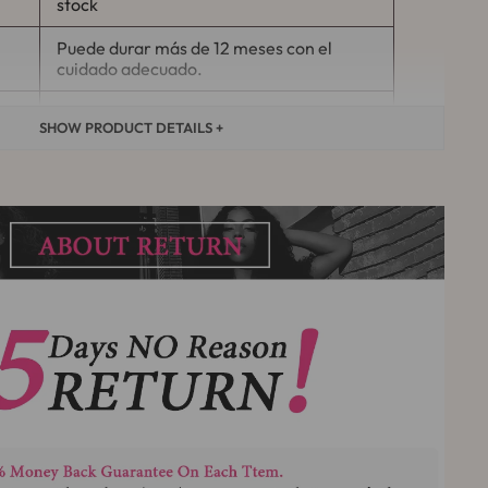
stock
Puede durar más de 12 meses con el
cuidado adecuado.
Sin derramamiento, sin enredos, suave,
SHOW PRODUCT DETAILS +
rebotante
Envío rápido y gratuito por FedEx/DHL,
3-5 días laborables
Sí, se puede hacer permanente, Cyrled y
Restyled