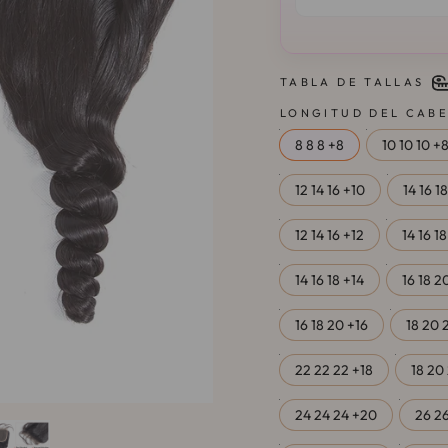
TABLA DE TALLAS
LONGITUD DEL CAB
8 8 8 +8
10 10 10 +
12 14 16 +10
14 16 1
12 14 16 +12
14 16 18
14 16 18 +14
16 18 2
16 18 20 +16
18 20 
22 22 22 +18
18 20
24 24 24 +20
26 2