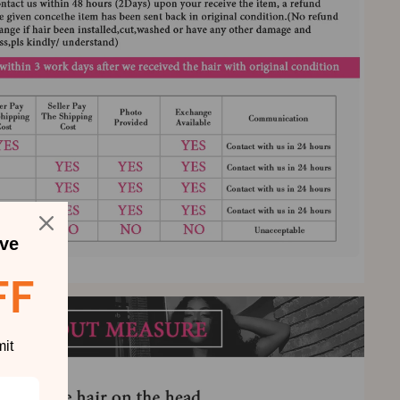
ve
FF
it