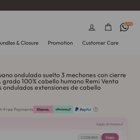
$200
Ingresar
Carrito
undles & Closure
Promotion
Customer Care
ano ondulado suelto 3 mechones con cierre
A grado 100% cabello humano Remi Venta
 ondulados extensiones de cabello
st-Free Payments

Apply at checkout
Copy
CODE:B20