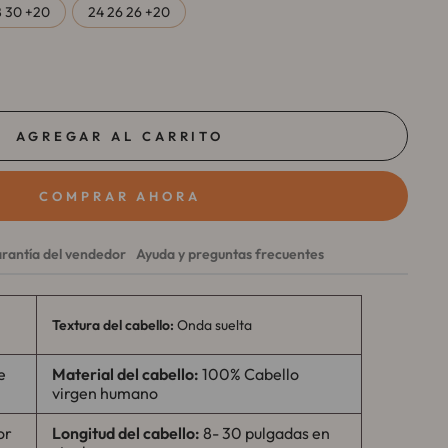
8 30 +20
24 26 26 +20
AGREGAR AL CARRITO
COMPRAR AHORA
rantía del vendedor
Ayuda y preguntas frecuentes
Textura del cabello:
Onda suelta
e
Material del cabello:
100%
Cabello
virgen
humano
or
Longitud del cabello:
8- 30 pulgadas en