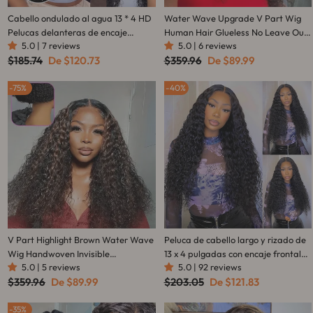
Cabello ondulado al agua 13 * 4 HD
Water Wave Upgrade V Part Wig
Pelucas delanteras de encaje
Human Hair Glueless No Leave Out
5.0 | 7 reviews
5.0 | 6 reviews
Peluca de encaje transparente sin
Wig Invisible Drawstring Flash Sale-
Precio
Precio
Precio
Precio
$185.74
De
$120.73
$359.96
De
$89.99
cola Línea de cabello desplumada-
Amanda Hair
habitual
de
habitual
de
Amanda Hair
oferta
oferta
75%
40%
V Part Highlight Brown Water Wave
Peluca de cabello largo y rizado de
Wig Handwoven Invisible
13 x 4 pulgadas con encaje frontal
5.0 | 5 reviews
5.0 | 92 reviews
Drawstring Glueless 100% Human
HD, cabello grueso y rizado,
Precio
Precio
Precio
Precio
$359.96
De
$89.99
$203.05
De
$121.83
Hair Beginner Friendly Flash Sale-
pelucas sin pegamento, stock
habitual
de
habitual
de
Amanda Hair
limitado - Amanda Hair
oferta
oferta
35%