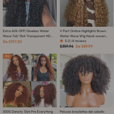
Extra 60% OFF| Glueless Water
V Part Ombre Highlights Brown
Wave 7x5/ 13x4 Transparent HD
Water Wave Wig Hand-woven
5.0 | 8 reviews
Lace Wig Pull and Go Invisible
Invisible Drawstring Glue-free 100%
De
$197.50
Precio
Precio
$359.96
De
$89.99
Drawstring Wigs Flash Sale
Human Hair Beginner-friendly Flash
habitual
de
Sale - Amanda Hair
oferta
35%
300% Density 13x4 Pre Everything
Pelucas brasileñas del cabello