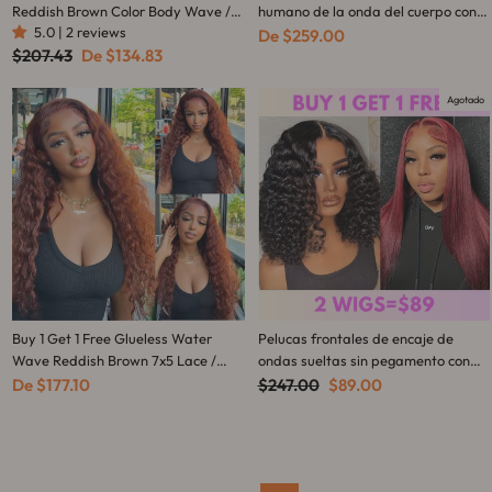
Reddish Brown Color Body Wave /
humano de la onda del cuerpo con
5.0 | 2 reviews
Jerry Curly / Kinky Curly / Water
flequillo para las mujeres Peluca
De
$259.00
Precio
Precio
$207.43
De
$134.83
Wave HD Transparent Lace Human
larga sin cola hecha a máquina
habitual
de
Hair Wigs
completa - Amanda Hair
oferta
Agotado
Buy 1 Get 1 Free Glueless Water
Pelucas frontales de encaje de
Wave Reddish Brown 7x5 Lace /
ondas sueltas sin pegamento con
13x4 Lace Front Wigs Dark Auburn
Precio
flequillo de cortina Peluca de encaje
Precio
De
$177.10
$247.00
$89.00
habitual
de
Colored Human Hair Wig
HD transparente con ondas
oferta
naturales para mujeres No se
necesita código - Amanda Hair