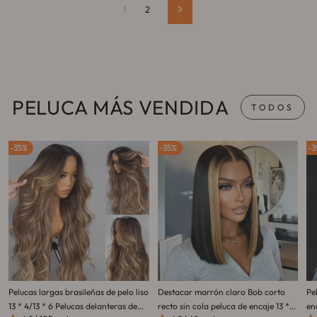
1
2
Siguiente
PELUCA MÁS VENDIDA
TODOS
35%
35%
3
Pelucas largas brasileñas de pelo liso
Destacar marrón claro Bob corto
Pe
13 * 4/13 * 6 Pelucas delanteras de
recto sin cola peluca de encaje 13 *
en