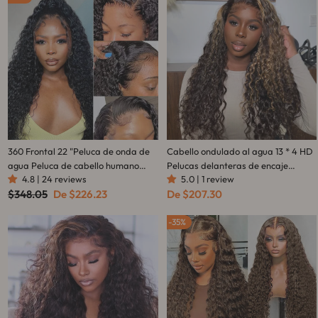
360 Frontal 22 "Peluca de onda de
Cabello ondulado al agua 13 * 4 HD
agua Peluca de cabello humano
Pelucas delanteras de encaje
4.8 | 24 reviews
5.0 | 1 review
ondulado Peluca natural
Peluca de encaje transparente sin
Precio
Precio
$348.05
De
$226.23
De
$207.30
prearrancada con cabello de bebé-
cola Línea de cabello desplumada-
habitual
de
Amanda Hair
Amanda Hair
oferta
35%