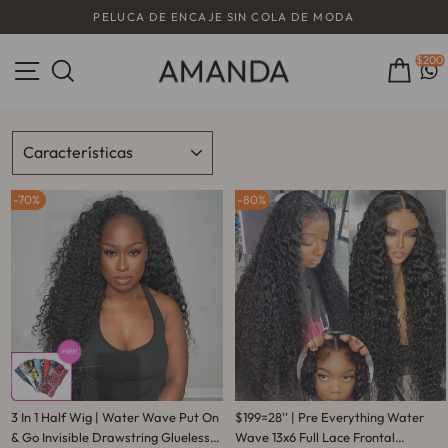
Ir
GORRA AIRY WEAR & GO OFERTA FLASH
directamente
diapositivas
al
pausa
contenido
Navegación
$200
Buscar
Carr
ORDENAR
70%
80%
3 In 1 Half Wig | Water Wave Put On
$199=28'' | Pre Everything Water
& Go Invisible Drawstring Glueless
Wave 13x6 Full Lace Frontal