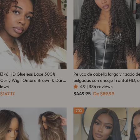
3×6 HD Glueless Lace 300%
Peluca de cabello largo y rizado de
 Curly Wig | Ombre Brown & Dark
pulgadas con encaje frontal HD, c
wn
views
y rizado, pelucas sin pegamento, s
4.9 | 384 reviews
- Amanda Hair
cio
Precio
Precio
$147.17
$449.95
De
$89.99
habitual
de
rta
oferta
70%