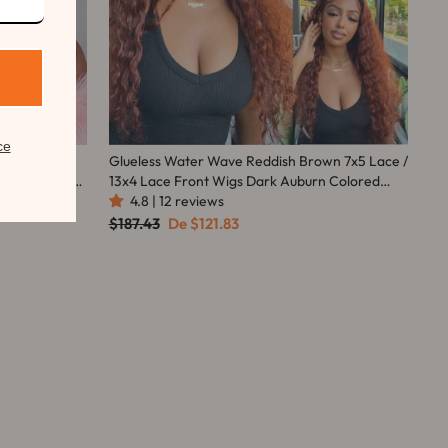
ce
ront 200%
Glueless Water Wave Reddish Brown 7x5 Lace /
undy Invisi
13x4 Lace Front Wigs Dark Auburn Colored
Human Hair Wig-Amanda Hair
4.8 | 12 reviews
Precio
Precio
$187.43
De
$121.83
habitual
de
oferta