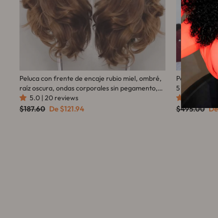
Peluca con frente de encaje rubio miel, ombré,
Peluca con ci
raíz oscura, ondas corporales sin pegamento,
5 pulgadas, c
100 % cabello humano, transparente, con
5.0 | 20 reviews
ondulada, pel
4.9 | 14 re
frente de encaje y cierre, peluca de cabello
flash
Precio
Precio
Precio
Pr
$187.60
De
$121.94
$495.00
D
habitual
de
habitual
de
humano de color - Amanda Hair
oferta
of