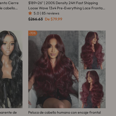
ento Cierre
$189=26'' | 200% Density 24H Fast Shipping
de cabello
Loose Wave 13x4 Pre-Everything Lace Frontal
namiento
Fluffy Wig With Face Framing Curtain Bangs
5.0 | 85 reviews
Flash Sale
Precio
Precio
$266.63
De
$79.99
habitual
de
oferta
70%
sparente de
Peluca de cabello humano con encaje frontal