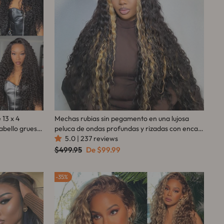
 13 x 4
Mechas rubias sin pegamento en una lujosa
abello grueso
peluca de ondas profundas y rizadas con encaje
tock limitado
frontal - Peluca transparente con encaje
5.0 | 237 reviews
frontal y cierre - Amanda Hair
Precio
Precio
$499.95
De
$99.99
habitual
de
oferta
35%