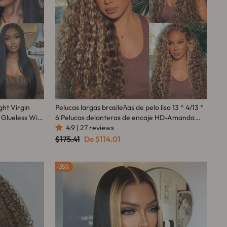
ht Virgin
Pelucas largas brasileñas de pelo liso 13 * 4/13 *
 Glueless Wig
6 Pelucas delanteras de encaje HD-Amanda
Hair
4.9 | 27 reviews
Precio
Precio
$175.41
De
$114.01
habitual
de
oferta
35%