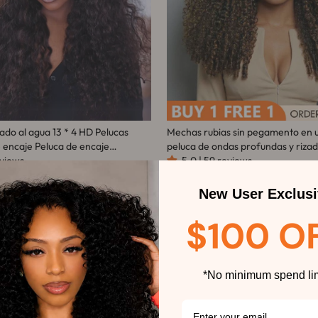
ado al agua 13 * 4 HD Pelucas
Mechas rubias sin pegamento en u
 encaje Peluca de encaje
peluca de ondas profundas y riza
sin cola Línea de cabello
eviews
frontal - Peluca transparente con
5.0 | 59 reviews
Amanda Hair
frontal y cierre - Amanda Hair
cio
Precio
Precio
$121.94
$187.43
De
$121.83
habitual
de
New User Exclusi
rta
oferta
35%
$100 O
*No minimum spend lim