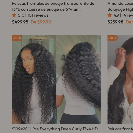
Pelucas frontales de encaje transparente de
Amanda Luxur
13*6 con cierre de encaje de 6*4 sin
Balayage High
pegamento, cabello humano brasileño
5.0 | 101 reviews
Human Hair W
4.9 | 14 re
ondulado, aptas para principiantes, sin
Precio
Precio
Precio
Pre
$499.95
De
$99.90
$239.98
De
habitual
de
habitual
de
necesidad de código - Amanda Hair
oferta
ofe
80%
80%
$199=28‘’ | Pre Everything Deep Curly 13x4 HD
Pelucas front