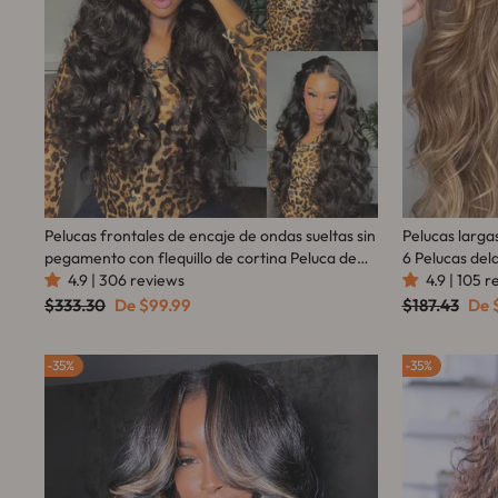
Pelucas frontales de encaje de ondas sueltas sin
Pelucas largas
pegamento con flequillo de cortina Peluca de
6 Pelucas de
encaje HD transparente con ondas naturales
4.9 | 306 reviews
Hair
4.9 | 105 
para mujeres No se necesita código - Amanda
Precio
Precio
Precio
Pre
$333.30
De
$99.99
$187.43
De
habitual
de
habitual
de
Hair
oferta
ofe
35%
35%