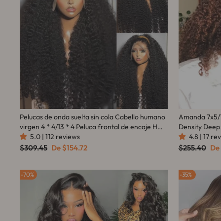
Pelucas de onda suelta sin cola Cabello humano
Amanda 7x5/1
virgen 4 * 4/13 * 4 Peluca frontal de encaje HD
Density Deep
transparente Línea de cabello prearrancada -
5.0 | 112 reviews
Reddish Bro
4.8 | 17 re
Amanda Hair
Precio
Precio
Precio
Pre
$309.45
De
$154.72
$255.40
De
habitual
de
habitual
de
oferta
ofe
70%
35%