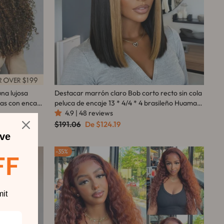
na lujosa
Destacar marrón claro Bob corto recto sin cola
das con encaje
peluca de encaje 13 * 4/4 * 4 brasileño Huaman
 encaje
Hair-Amanda Hair
4.9 | 48 reviews
Precio
Precio
$191.06
De
$124.19
habitual
de
ve
oferta
35%
FF
it