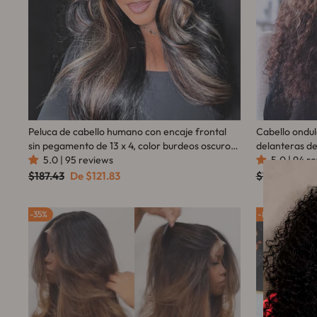
Peluca de cabello humano con encaje frontal
Cabello ondul
sin pegamento de 13 x 4, color burdeos oscuro
delanteras de
99J, ondulado, transparente, prearrancado,
5.0 | 95 reviews
transparente 
5.0 | 94 r
pelucas de cabello humano con encaje frontal -
desplumada-
Precio
Precio
Precio
Pre
$187.43
De
$121.83
$187.60
De
habitual
de
habitual
de
Amanda Hair
oferta
ofe
35%
80%