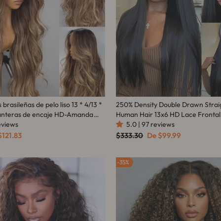
 brasileñas de pelo liso 13 * 4/13 *
250% Density Double Drawn Straig
lanteras de encaje HD-Amanda
Human Hair 13x6 HD Lace Frontal
reviews
Flash Sale
5.0 | 97 reviews
cio
Precio
Precio
$121.83
$333.30
De
$99.99
habitual
de
rta
oferta
35%