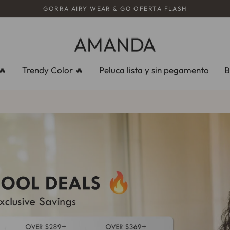
GORRA AIRY WEAR & GO OFERTA FLASH
diapositivas
pausa
🔥
Trendy Color 🔥
Peluca lista y sin pegamento
B