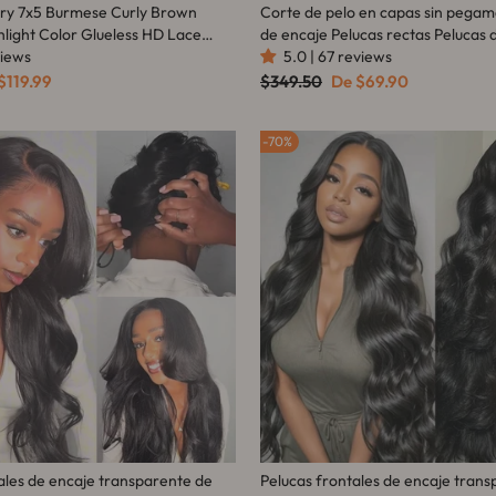
y 7x5 Burmese Curly Brown
Corte de pelo en capas sin pegam
light Color Glueless HD Lace
de encaje Pelucas rectas Pelucas 
ig Flash Sale
views
humano sedoso Pelucas de entre
5.0 | 67 reviews
Throw On & Go
cio
Precio
Precio
$119.99
$349.50
De
$69.90
habitual
de
rta
oferta
70%
ales de encaje transparente de
Pelucas frontales de encaje tran