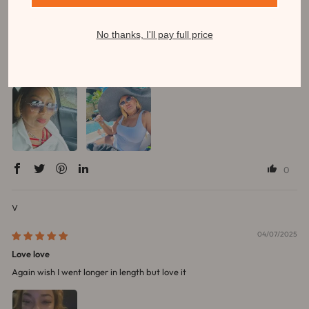
margaret m.
05/04/2025
No thanks, I'll pay full price
When ever this blonde is on sale I will get another one. Beautiful
Love love this wig
0
V
04/07/2025
Love love
Again wish I went longer in length but love it