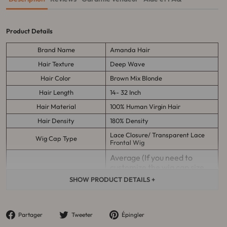
Product Details
Brand Name
Amanda Hair
Hair
Texture
Deep Wave
Hair Color
Brown Mix Blonde
Hair Length
14- 32 Inch
Hair Material
100% Human Virgin Hair
Hair Density
180% Density
Lace Closure/ Transparent Lace
Wig Cap Type
Frontal Wig
Average (If you need to
customize the wig cap size,
Wig Cap Size
please contact customer
SHOW PRODUCT DETAILS +
service）
It can last more than 12
Quality Management
months with proper care
Partager
Tweeter
Épingler
Partager
Tweeter
Épingler
sur
sur
sur