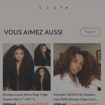
1
2
3
VOUS AIMEZ AUSSI
TOUT
Glueless Loose Wave Wigs Virgin
Amanda 7x5/13×6 HD Glueless
Human Hair 4 * 4/13 * 4
Lace 300% Density Deep Curly
Prix
Transparent HD Lace Front Wig
Prix
Prix
Wig | Ombre Brown & Dark
Prix
$309.45
À partir de
$154.72
$255.40
À partir de
$147.17