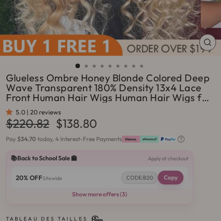
FE
(ES
Glueless Ombre Honey Blonde Colored Deep
Wave Transparent 180% Density 13x4 Lace
Front Human Hair Wigs Human Hair Wigs for
Women-Amanda Hair
5.0 | 20 reviews
Prix
Prix
$220.82
$138.80
régulier
réduit
Pay
$34.70
today, 4 Interest-Free Payments
📚Back to School Sale 🏫
Apply at checkout
20% OFF
Copy
CODE:B20
Sitewide
Show more offers (3)
TABLEAU DES TAILLES