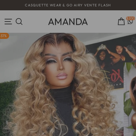
Passer
CASQUETTE WEAR & GO AIRY VENTE FLASH
au
Diaporama
contenu
Pause
Navigation
$200
Rechercher
Pani
37%