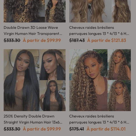
Double Drawn 3D Loose Wave
Cheveux raides brésiliens
Virgin Human Hair Transparent
perruques longues 13 * 4/13 * 6 HD
Prix
Full Lace Front Glueless Wig with
Prix
Prix
Lace Front Wigs-Amanda Hair
Prix
$333.30
À partir de
$99.99
$187.43
À partir de
$121.83
régulier
réduit
régulier
réduit
Curtain Bangs Flash Sale
250% Density Double Drawn
Cheveux raides brésiliens
Straight Virgin Human Hair 13x6
perruques longues 13 * 4/13 * 6 HD
Prix
HD Lace Frontal Glueless Wig
Prix
Prix
Lace Front Wigs-Amanda Hair
Prix
$333.30
À partir de
$99.99
$175.41
À partir de
$114.01
régulier
réduit
régulier
réduit
Flash Sale