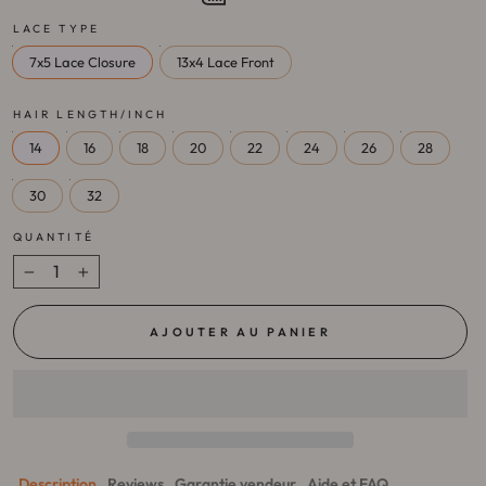
LACE TYPE
7x5 Lace Closure
13x4 Lace Front
HAIR LENGTH/INCH
14
16
18
20
22
24
26
28
30
32
QUANTITÉ
−
+
AJOUTER AU PANIER
Description
Reviews
Garantie vendeur
Aide et FAQ