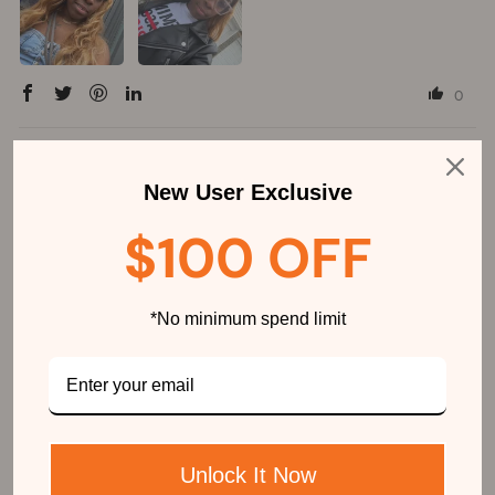
0
Anitra B.
New User Exclusive
06/09/2025
Fabulous
$100 OFF
This hair when I tell you is soft and order free first time ordering from
this company will be ordering more thanks AmandaHair
*No minimum spend limit
0
Unlock It Now