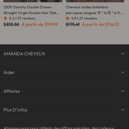
250% Density Double Drawn
Cheveux raides brésiliens
Straight Virgin Human Hair 13x6
perruques longues 13 * 4/13 * 6 HD
5.0 | 97 reviews
4.9 | 27 reviews
HD Lace Frontal Glueless Wig
Lace Front Wigs-Amanda Hair
Prix
Prix
Prix
Prix
$333.30
À partir de
$99.99
$175.41
À partir de
$114.01
Flash Sale
régulier
réduit
régulier
réduit
AMANDA CHEVEUX
Aider
Affaires
Plus D'infos
Abonnez-vous pour obtenir des offres spéciales, des cadeaux