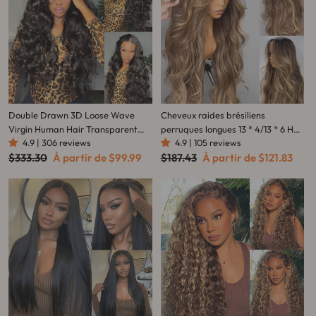
Double Drawn 3D Loose Wave
Cheveux raides brésiliens
Virgin Human Hair Transparent
perruques longues 13 * 4/13 * 6 HD
4.9 | 306 reviews
4.9 | 105 reviews
Full Lace Front Glueless Wig with
Lace Front Wigs-Amanda Hair
Prix
Prix
Prix
Prix
$333.30
À partir de
$99.99
$187.43
À partir de
$121.83
Curtain Bangs Flash Sale
régulier
réduit
régulier
réduit