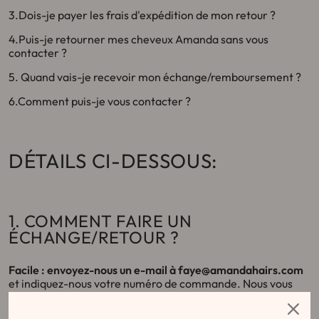
3.Dois-je payer les frais d'expédition de mon retour ?
4.Puis-je retourner mes cheveux Amanda sans vous
contacter ?
5. Quand vais-je recevoir mon échange/remboursement ?
6.Comment puis-je vous contacter ?
DÉTAILS CI-DESSOUS:
1. COMMENT FAIRE UN
ÉCHANGE/RETOUR ?
Facile :
envoyez-nous un e-mail à faye@amandahairs.com
et indiquez-nous votre numéro de commande. Nous vous
fournirons ensuite des instructions et une adresse de retour
pour expédier votre ensemble.