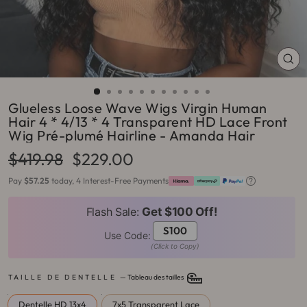
FE
(ES
Glueless Loose Wave Wigs Virgin Human
Hair 4 * 4/13 * 4 Transparent HD Lace Front
Wig Pré-plumé Hairline - Amanda Hair
Prix
Prix
$419.98
$229.00
régulier
réduit
Pay
$57.25
today, 4 Interest-Free Payments
Flash Sale:
Get $100 Off!
S100
Use Code:
(Click to Copy)
TAILLE DE DENTELLE
—
Tableau des tailles
Dentelle HD 13x4
7x5 Transparent Lace