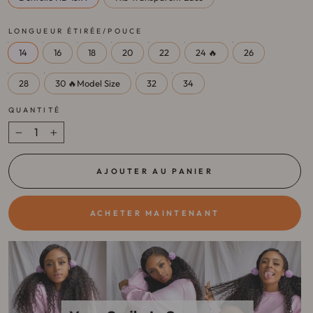
LONGUEUR ÉTIRÉE/POUCE
14
16
18
20
22
24 🔥
26
28
30 🔥Model Size
32
34
QUANTITÉ
−
+
AJOUTER AU PANIER
ACHETER MAINTENANT