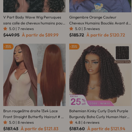
V Part Body Wave Wig Perruques
Gingembre Orange Couleur
sans colle de cheveux humains pour
Cheveux Humains Bouclés Avant de
5.0 | 7 reviews
5.0 | 3 reviews
débutant - Amanda Hair
Lacet Perruques Pré-Plumées
Prix
Prix
Prix
Prix
$449.95
À partir de
$89.99
$185.72
À partir de
$120.72
Cannelle Couleur Chaude
régulier
réduit
régulier
réduit
Perruques-Amanda Cheveux
35%
35%
Brun rougeâtre droite 13x4 Lace
Bohemian Kinky Curly Dark Purple
Front Straight Butterfly Haircut # 33
Burgundy Boho Curly Human Hair
5.0 | 8 reviews
4.8 | 6 reviews
Auburn Brown Wig Layered Hair
Wig Glueless HD Transparent Lace
Prix
Prix
Prix
Prix
$187.43
À partir de
$121.83
$187.60
À partir de
$121.94
Frontal – Amanda Hair