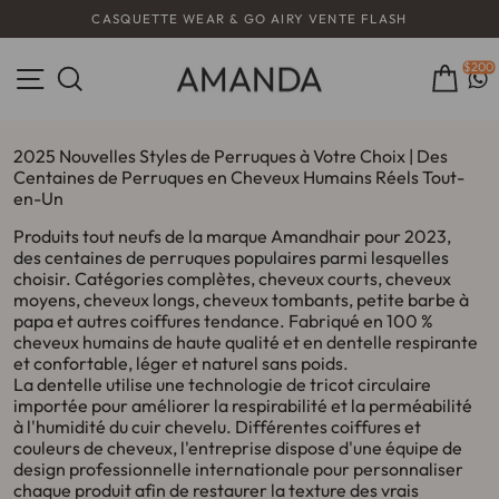
Passer
CASQUETTE WEAR & GO AIRY VENTE FLASH
au
Diaporama
contenu
Pause
Navigation
$200
Rechercher
Pani
2025 Nouvelles Styles de Perruques à Votre Choix | Des
Centaines de Perruques en Cheveux Humains Réels Tout-
en-Un
Produits tout neufs de la marque Amandhair pour 2023,
des centaines de perruques populaires parmi lesquelles
choisir. Catégories complètes, cheveux courts, cheveux
moyens, cheveux longs, cheveux tombants, petite barbe à
papa et autres coiffures tendance. Fabriqué en 100 %
cheveux humains de haute qualité et en dentelle respirante
et confortable, léger et naturel sans poids.
La dentelle utilise une technologie de tricot circulaire
importée pour améliorer la respirabilité et la perméabilité
à l'humidité du cuir chevelu. Différentes coiffures et
couleurs de cheveux, l'entreprise dispose d'une équipe de
design professionnelle internationale pour personnaliser
chaque produit afin de restaurer la texture des vrais