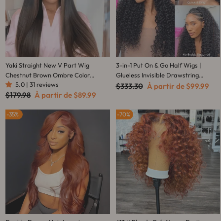
Yaki Straight New V Part Wig
3-in-1 Put On & Go Half Wigs |
Chestnut Brown Ombre Color
Glueless Invisible Drawstring
5.0 | 31 reviews
Glueless Human Hair Wig - Amanda
Prix
Beginner Friendly
Prix
$333.30
À partir de
$99.99
régulier
réduit
Prix
Prix
$179.98
À partir de
$89.99
Hair
régulier
réduit
35%
70%