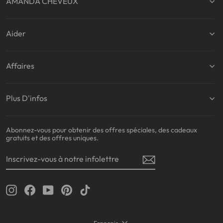
AMANDA CHEVEUX
Aider
Affaires
Plus D'infos
Abonnez-vous pour obtenir des offres spéciales, des cadeaux
gratuits et des offres uniques.
INSCRIVEZ-
S'INSCRIRE
VOUS
À
NOTRE
INFOLETTRE
Instagram
Facebook
YouTube
Pinterest
TikTok
Français