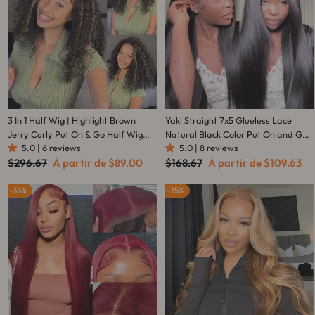
3 In 1 Half Wig | Highlight Brown
Yaki Straight 7x5 Glueless Lace
Jerry Curly Put On & Go Half Wig
Natural Black Color Put On and Go
5.0 | 6 reviews
5.0 | 8 reviews
Flip Over Invisi Drawstring Wig
Invisi Drawstring Human Hair Wigs-
Prix
Prix
Prix
Prix
$296.67
À partir de
$89.00
$168.67
À partir de
$109.63
Flash Sale
Amanda Hair
régulier
réduit
régulier
réduit
35%
35%