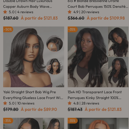
Double Drawn Hair Luxurious
613 # Blonde Brésilienne Droite
Copper Auburn Body Wave
Court Bob Perruques 150% Densité
5.0 | 4 reviews
4.9 | 20 reviews
Glueless 13x6 Lace Front 200%
Transparent Dentelle Frontale
Prix
Prix
Prix
Prix
$187.60
À partir de
$121.83
$366.60
À partir de
$109.98
Density Orange Put On And Go
Perruque Pré Cueillie Sans Colle
régulier
réduit
régulier
réduit
Human Hair Wig
Dentelle Perruques-Amanda
50%
Cheveux
35%
Yaki Straight Short Bob Wig Pre
13x4 HD Transparent Lace Front
Everything Glueless Lace Front Wig
Perruques Kinky Straight 100%
5.0 | 10 reviews
4.8 | 28 reviews
Flash Sale-Amanda Hair
Cheveux Vierges Humains Pour Les
Prix
Prix
Prix
Prix
$179.80
À partir de
$89.90
$187.43
À partir de
$121.83
Femmes -Amanda Hair
régulier
réduit
régulier
réduit
35%
35%