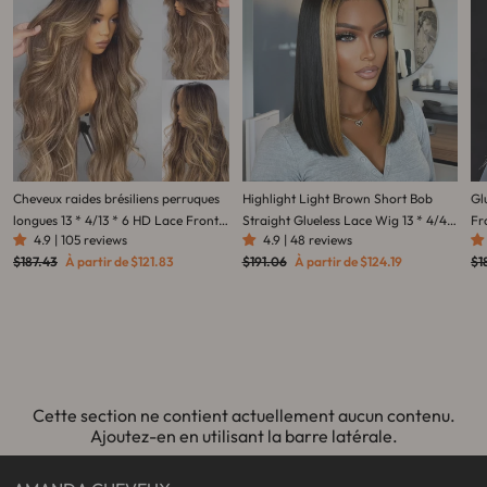
Cheveux raides brésiliens perruques
Highlight Light Brown Short Bob
Gl
longues 13 * 4/13 * 6 HD Lace Front
Straight Glueless Lace Wig 13 * 4/4 *
Fr
4.9 | 105 reviews
4.9 | 48 reviews
Wigs-Amanda Hair
4 Brésilien Huaman Hair-Amanda
Br
Prix
Prix
Prix
Prix
Pri
$187.43
À partir de
$121.83
$191.06
À partir de
$124.19
$1
Hair
Am
régulier
réduit
régulier
réduit
rég
Cette section ne contient actuellement aucun contenu.
Ajoutez-en en utilisant la barre latérale.