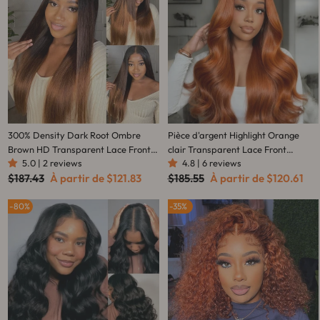
300% Density Dark Root Ombre
Pièce d'argent Highlight Orange
Brown HD Transparent Lace Front
clair Transparent Lace Front
5.0 | 2 reviews
4.8 | 6 reviews
Straight Glueless Human Hair Wig
perruques de cheveux humains
Prix
Prix
Prix
Prix
$187.43
À partir de
$121.83
$185.55
À partir de
$120.61
Vague de corps 13x4 / 4x4 Lace
régulier
réduit
régulier
réduit
Color Wig-Amanda Hair
80%
35%