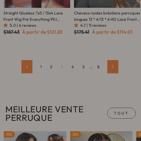
Straight Glueless 7x5 / 13x4 Lace
Cheveux raides brésiliens perruques
Front Wig Pre Everything 99J
longues 13 * 4/13 * 6 HD Lace Front
5.0 | 6 reviews
4.7 | 11 reviews
Burgundy Red Colored Transparent
Wigs-Amanda Hair
Prix
Prix
Prix
Prix
$187.43
À partir de
$121.83
$175.41
À partir de
$114.01
Lace Human Hair Wigs- Amanda
régulier
réduit
régulier
réduit
Hair
1
2
3
4
5
…
8
Précédent
Suivant
MEILLEURE VENTE
TOUT
PERRUQUE
35%
35%
3